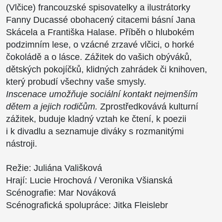
(Vlčice) francouzské spisovatelky a ilustrátorky
Fanny Ducassé obohacený citacemi básní Jana
Skácela a Františka Halase. Příběh o hlubokém
podzimním lese, o vzácné zrzavé vlčici, o horké
čokoládě a o lásce. Zážitek do vašich obýváků,
dětských pokojíčků, klidných zahrádek či knihoven,
který probudí všechny vaše smysly.
Inscenace umožňuje sociální kontakt nejmenším
dětem a jejich rodičům.
Zprostředkovává kulturní
zážitek, buduje kladný vztah ke čtení, k poezii
i k divadlu a seznamuje diváky s rozmanitými
nástroji.
Režie: Juliána Vališková
Hrají: Lucie Hrochová / Veronika Všianská
Scénografie: Mar Nováková
Scénografická spolupráce: Jitka Fleislebr