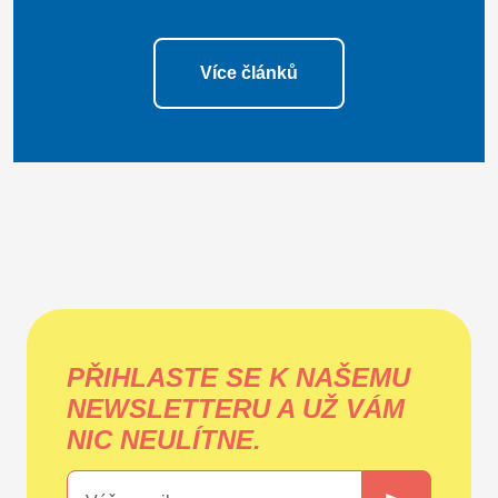
Více článků
PŘIHLASTE SE K NAŠEMU
NEWSLETTERU A UŽ VÁM
NIC NEULÍTNE.