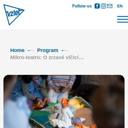
Follow us
EN
Home
Program
Mikro-teatro: O zrzavé vlčici…