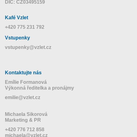
DIČ: CZ03495159
Kafé Vzlet
+420 775 231 792
Vstupenky
vstupenky@vzlet.cz
Kontaktujte nás
Emílie Formanová
Výkonná ředitelka a pronájmy
emilie@vzlet.cz
Michaela Sikorová
Marketing & PR
+420 776 712 858
michaela@vzlet.cz