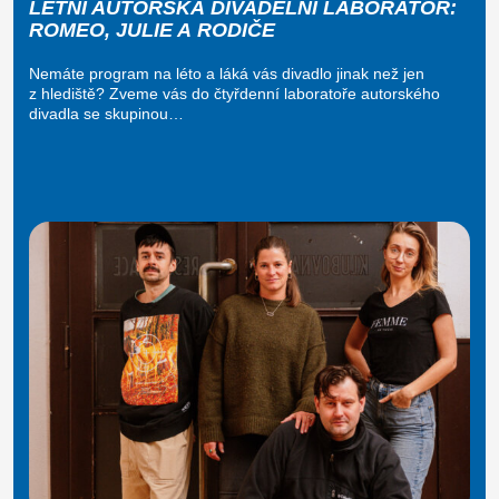
LETNÍ AUTORSKÁ DIVADELNÍ LABORATOŘ:
ROMEO, JULIE A RODIČE
Nemáte program na léto a láká vás divadlo jinak než jen
z hlediště? Zveme vás do čtyřdenní laboratoře autorského
divadla se skupinou…