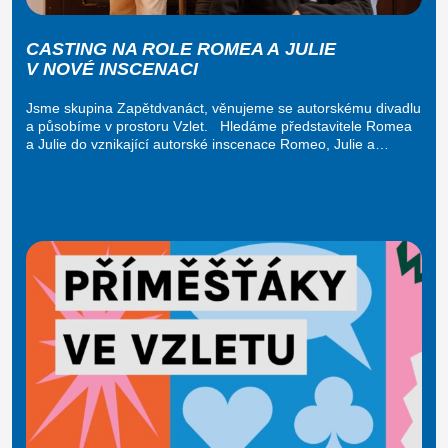
CASTING NA ROLE ROMEA A JULIE
V NOVÉ INSCENACI
Jsme skupina Zapětdvanáct, věnujeme se autorskému divadlu
a působíme v prostoru Vzlet. Hledáme představitele Romea
a Julie do vznikající autorské inscenace Romeo, Julie a…