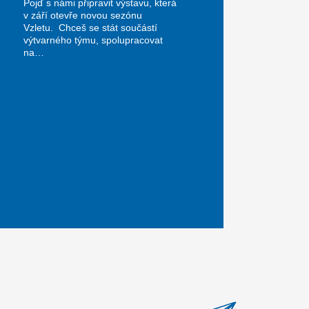
Pojď s námi připravit výstavu, která
v září otevře novou sezónu
Vzletu. Chceš se stát součástí
výtvarného týmu, spolupracovat
na…