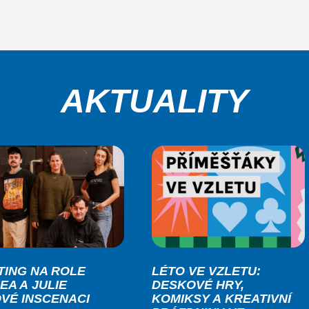
AKTUALITY
TING NA ROLE
LÉTO VE VZLETU:
EA A JULIE
DESKOVÉ HRY,
OVÉ INSCENACI
KOMIKSY A KREATIVNÍ