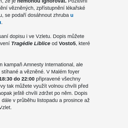
í, že je
nemohou ignorovat.
Pozitivní
ění vězněných, zpřístupnění lékařské
tu, se podaří dosáhnout zhruba
u
u
.
saní dopisu i ve Vzletu. Dopis můžete
avení
Tragédie Liblice
od
Vosto5
, které
 kampaň Amnesty International, ale
 stíhané a vězněné. V Malém foyer
 18:30
do 22:00
připravené všechny
vy tak můžete využít volnou chvíli před
pak ještě chvíli zdržet po něm. Dopis
 dále v průběhu listopadu a prosince až
zlet.