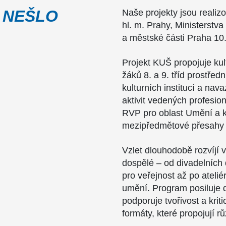
 NEŠLO
Naše projekty jsou realiz
hl. m. Prahy, Ministerstva
a městské části Praha 10
Projekt KUŠ propojuje ku
žáků 8. a 9. tříd prostřed
kulturních institucí a nav
aktivit vedených profesion
RVP pro oblast Umění a kul
mezipředmětové přesahy 
Vzlet dlouhodobě rozvíjí vz
dospělé – od divadelních 
pro veřejnost až po atel
umění. Program posiluje 
podporuje tvořivost a kri
formáty, které propojují r