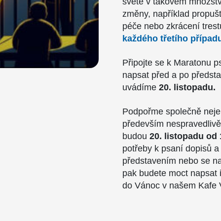
světě v takovém množstv
změny, například propušt
péče nebo zkrácení tres
každého třetího případ
Připojte se k Maratonu p
napsat před a po předst
uvádíme
20. listopadu.
Podpořme společně nejen
především nespravedlivě
budou
20. listopadu od
potřeby k psaní dopisů a 
představením nebo se nao
pak budete moct napsat i
do Vánoc v našem Kafe V