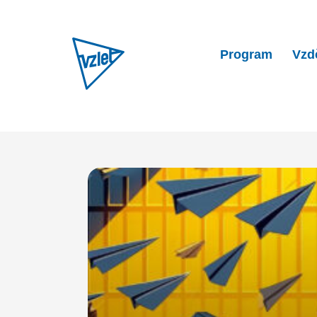
Program
Vzd
Home
Program
Maraton p