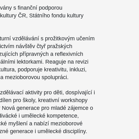
ovány s finanční podporou
 kultury ČR, Státního fondu kultury
.
lturní vzdělávání s prožitkovým učením
nictvím návštěv čtyř pražských
azujících přípravných a reflexivních
álními lektorkami. Reaguje na revizi
tura, podporuje kreativitu, inkluzi,
a mezioborovou spolupráci.
dělávací aktivity pro děti, dospívající i
dílen pro školy, kreativní workshopy
iér Nová generace pro mladé zájemce o
divácké i umělecké kompetence,
tické myšlení a nabízí mezioborové
ůzné generace i umělecké disciplíny.