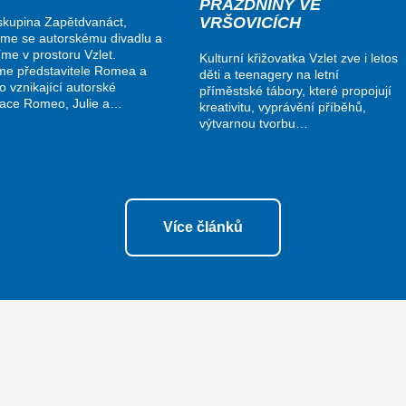
PRÁZDNINY VE
VRŠOVICÍCH
kupina Zapětdvanáct,
me se autorskému divadlu a
me v prostoru Vzlet.
Kulturní křižovatka Vzlet zve i letos
me představitele Romea a
děti a teenagery na letní
do vznikající autorské
příměstské tábory, které propojují
nace Romeo, Julie a…
kreativitu, vyprávění příběhů,
výtvarnou tvorbu…
Více článků