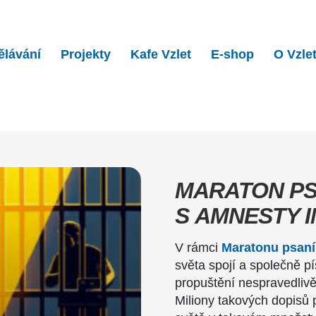
ělávání
Projekty
Kafe Vzlet
E-shop
O Vzle
saní dopisů s Amnesty…
MARATON PS
S AMNESTY 
V rámci
Maratonu psaní
světa spojí a společně pí
propuštění nespravedliv
Miliony takových dopisů