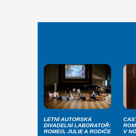
LETNÍ AUTORSKÁ
CAS
DIVADELNÍ LABORATOŘ:
ROM
ROMEO, JULIE A RODIČE
V N