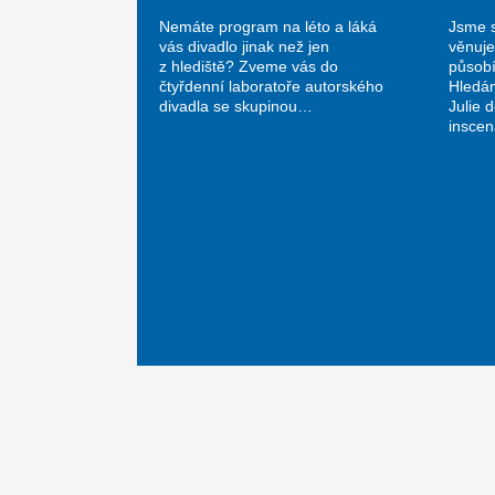
Nemáte program na léto a láká
Jsme s
vás divadlo jinak než jen
věnuje
z hlediště? Zveme vás do
působí
čtyřdenní laboratoře autorského
Hledá
divadla se skupinou…
Julie 
insce