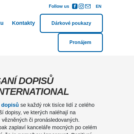
Follow us
EN
tu
Kontakty
Dárkové poukazy
Pronájem
ANÍ DOPISŮ
INTERNATIONAL
 dopisů
se každý rok tisíce lidí z celého
ší dopisy, ve kterých naléhají na
ě vězněných či pronásledovaných.
 pak zaplaví kanceláře mocných po celém