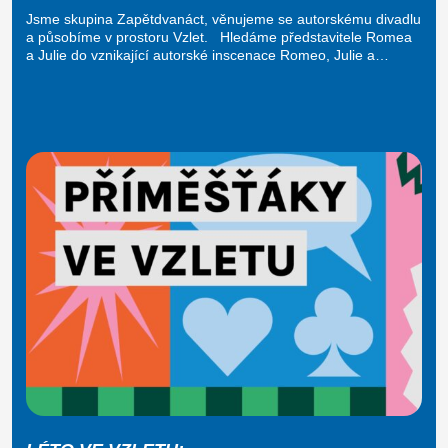
Jsme skupina Zapětdvanáct, věnujeme se autorskému divadlu
a působíme v prostoru Vzlet. Hledáme představitele Romea
a Julie do vznikající autorské inscenace Romeo, Julie a…