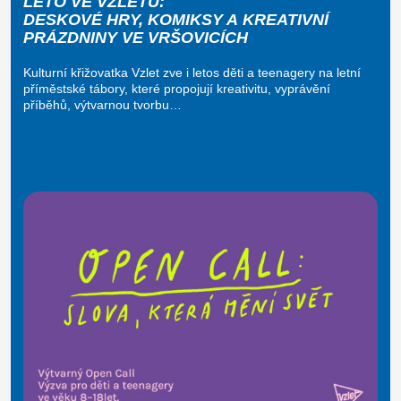
LÉTO VE VZLETU:
DESKOVÉ HRY, KOMIKSY A KREATIVNÍ
PRÁZDNINY VE VRŠOVICÍCH
Kulturní křižovatka Vzlet zve i letos děti a teenagery na letní
příměstské tábory, které propojují kreativitu, vyprávění
příběhů, výtvarnou tvorbu…