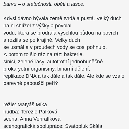
barvu – o statečnosti, oběti a lásce.
Kdysi dávno bývala země tvrdá a pustá. Velký duch
na ni shlížel z výšky a povolal
vodu, která se prodrala vyschlou půdou na povrch
a rozlila se po krajině. Velký duch
se usmál a v proudech vody se cosi pohnulo.
A potom to šlo ráz na ráz: bakterie,
sinici, zelené řasy, autotrofní jednobuněčné
prokaryotní organismy, binární dělení,
replikace DNA a tak dále a tak dále. Ale kde se vzalo
barevné papouščí peří?
režie: Matyáš Míka
hudba: Terezie Palková
scéna: Anna Vohralíková
scénografická spolupráce: Svatopluk Skála