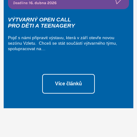
VÝTVARNÝ OPEN CALL
PRO DĚTI A TEENAGERY
Pojď s námi připravit výstavu, která v září otevře novou
sezónu Vzletu. Chceš se stát součástí výtvarného týmu,
spolupracovat na…
Více článků