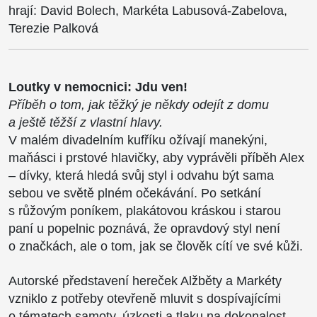
hrají: David Bolech, Markéta Labusová-Zabelova,
Terezie Palková
Loutky v nemocnici: Jdu ven!
Příběh o tom, jak těžký je někdy odejít z domu
a ještě těžší z vlastní hlavy.
V malém divadelním kufříku ožívají manekýni,
maňásci i prstové hlavičky, aby vyprávěli příběh Alex
– dívky, která hledá svůj styl i odvahu být sama
sebou ve světě plném očekávání. Po setkání
s růžovým poníkem, plakátovou kráskou i starou
paní u popelnic poznává, že opravdový styl není
o značkách, ale o tom, jak se člověk cítí ve své kůži.
Autorské představení hereček Alžběty a Markéty
vzniklo z potřeby otevřeně mluvit s dospívajícími
o tématech samoty, úzkosti a tlaku na dokonalost.