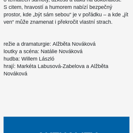
S citem, hravostí a humorem nabízí bezpečný
prostor, kde „být sám sebou“ je v pořádku – a kde „jít
ven“ může znamenat i překročit vlastní strach.
režie a dramaturgie: Alžběta Nováková
loutky a scéna: Natálie Nováková
hudba: Willem László
hrají: Markéta Labusová-Zabelova a Alžběta
Nováková