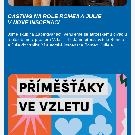
CASTING NA ROLE ROMEA A JULIE
V NOVÉ INSCENACI
Jsme skupina Zapětdvanáct, věnujeme se autorskému divadlu
a působíme v prostoru Vzlet. Hledáme představitele Romea
a Julie do vznikající autorské inscenace Romeo, Julie a…