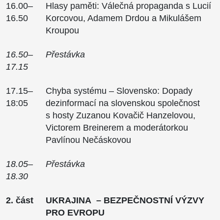
16.00–
Hlasy paměti: Válečná propaganda s Lucií
16.50
Korcovou, Adamem Drdou a Mikulášem
Kroupou
16.50–
Přestávka
17.15
17.15–
Chyba systému – Slovensko: Dopady
18:05
dezinformací na slovenskou společnost
s hosty Zuzanou Kovačič Hanzelovou,
Victorem Breinerem a moderátorkou
Pavlínou Nečáskovou
18.05–
Přestávka
18.30
2. část
UKRAJINA – BEZPEČNOSTNÍ VÝZVY
PRO EVROPU