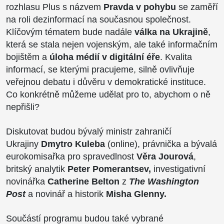
rozhlasu Plus s názvem
Pravda v pohybu
se zaměří
na roli dezinformací na současnou společnost.
Klíčovým tématem bude nadále
válka na Ukrajině
,
která se stala nejen vojenským, ale také informačním
bojištěm a
úloha médií v digitální éře
. Kvalita
informací, se kterými pracujeme, silně ovlivňuje
veřejnou debatu i důvěru v demokratické instituce.
Co konkrétně můžeme udělat pro to, abychom o ně
nepřišli?
Diskutovat budou bývalý ministr zahraničí
Ukrajiny
Dmytro Kuleba
(online), právnička a bývalá
eurokomisařka pro spravedlnost
Věra Jourová
,
britský analytik
Peter
Pomerantsev
,
investigativní
novinářka
Catherine Belton
z
The
Washington
Post
a novinář a historik
Misha Glenny.
Součástí programu budou také vybrané