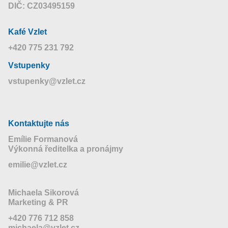
DIČ: CZ03495159
Kafé Vzlet
+420 775 231 792
Vstupenky
vstupenky@vzlet.cz
Kontaktujte nás
Emílie Formanová
Výkonná ředitelka a pronájmy
emilie@vzlet.cz
Michaela Sikorová
Marketing & PR
+420 776 712 858
michaela@vzlet.cz