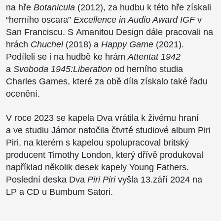
na hře
Botanicula
(2012), za hudbu k této hře získali
“herního oscara”
Excellence in Audio Award IGF
v
San Franciscu. S Amanitou Design dále pracovali na
hrách
Chuchel
(2018) a
Happy Game
(2021).
Podíleli se i na hudbě ke hrám
Attentat 1942
a
Svoboda 1945:Liberation
od herního studia
Charles Games, které za obě díla získalo také řadu
ocenění.
V roce 2023 se kapela Dva vrátila k živému hraní
a ve studiu Jámor natočila čtvrté studiové album Piri
Piri, na kterém s kapelou spolupracoval britský
producent Timothy London, který dřívě produkoval
například několik desek kapely Young Fathers.
Poslední deska Dva
Piri Piri
vyšla 13.září 2024 na
LP a CD u Bumbum Satori.