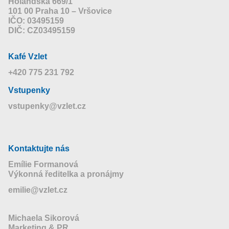
Holandská 669/1
101 00 Praha 10 – Vršovice
IČO: 03495159
DIČ: CZ03495159
Kafé Vzlet
+420 775 231 792
Vstupenky
vstupenky@vzlet.cz
Kontaktujte nás
Emílie Formanová
Výkonná ředitelka a pronájmy
emilie@vzlet.cz
Michaela Sikorová
Marketing & PR