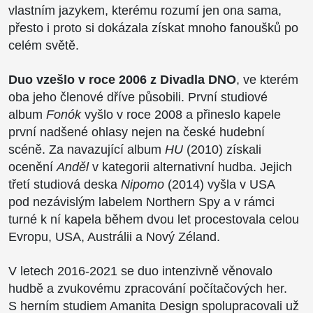
vlastním jazykem, kterému rozumí jen ona sama,
přesto i proto si dokázala získat mnoho fanoušků po
celém světě.
Duo vzešlo v roce 2006 z Divadla DNO
, ve kterém
oba jeho členové dříve působili. První studiové
album
Fonók
vyšlo v roce 2008 a přineslo kapele
první nadšené ohlasy nejen na české hudební
scéně. Za navazující album
HU
(2010) získali
ocenění
Anděl
v kategorii alternativní hudba. Jejich
třetí studiová deska
Nipomo
(2014) vyšla v USA
pod nezávislým labelem Northern Spy a v rámci
turné k ní kapela během dvou let procestovala celou
Evropu, USA, Austrálii a Nový Zéland.
V letech 2016-2021 se duo intenzivně věnovalo
hudbě a zvukovému zpracování počítačových her.
S herním studiem Amanita Design spolupracovali už