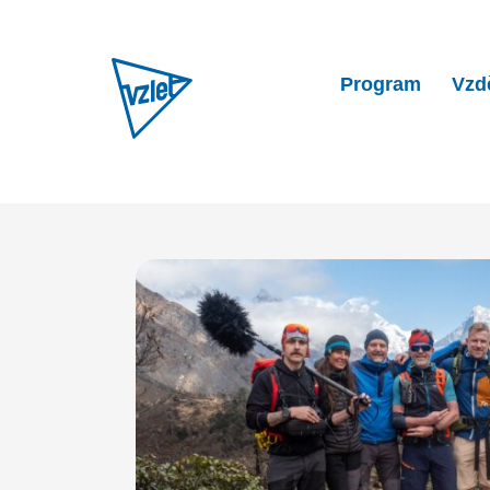
Program
Vzd
Home
Program
JĚŠTĚJSM