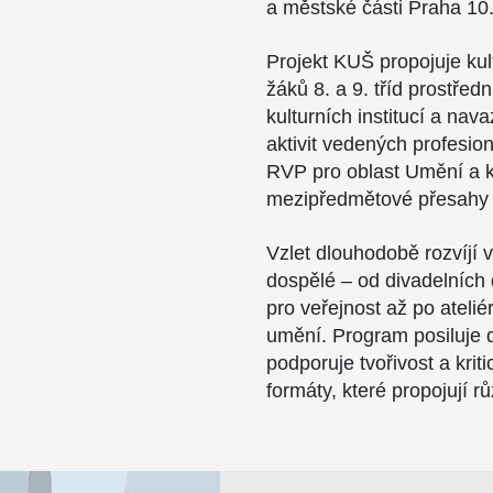
a městské části Praha 10
Projekt KUŠ propojuje ku
žáků 8. a 9. tříd prostřed
kulturních institucí a nav
aktivit vedených profesion
RVP pro oblast Umění a kul
mezipředmětové přesahy 
Vzlet dlouhodobě rozvíjí vz
dospělé – od divadelních 
pro veřejnost až po atel
umění. Program posiluje 
podporuje tvořivost a kri
formáty, které propojují r