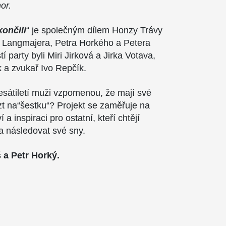
or.
ončili
“ je společným dílem Honzy Trávy
e Langmajera, Petra Horkého a Petera
 party byli Miri Jirková a Jirka Votava,
a zvukař Ivo Repčík.
esátiletí muži vzpomenou, že mají své
ézt na“šestku“? Projekt se zaměřuje na
 a inspiraci pro ostatní, kteří chtějí
 a následovat své sny.
 a Petr Horký.