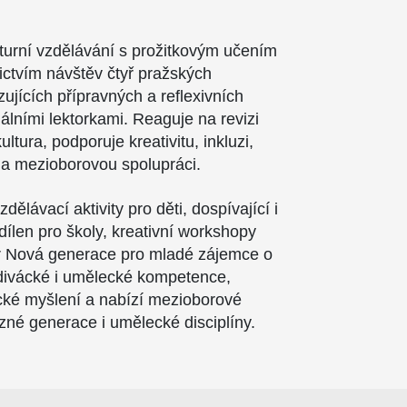
.
lturní vzdělávání s prožitkovým učením
nictvím návštěv čtyř pražských
azujících přípravných a reflexivních
álními lektorkami. Reaguje na revizi
tura, podporuje kreativitu, inkluzi,
a mezioborovou spolupráci.
dělávací aktivity pro děti, dospívající i
dílen pro školy, kreativní workshopy
iér Nová generace pro mladé zájemce o
divácké i umělecké kompetence,
tické myšlení a nabízí mezioborové
ůzné generace i umělecké disciplíny.