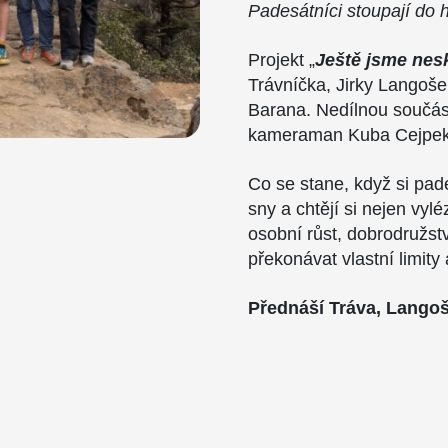
Padesátníci stoupají do h
Projekt „
Ještě jsme nesk
Trávníčka, Jirky Langoš
Barana. Nedílnou součástí
kameraman Kuba Cejpek 
Co se stane, když si pad
sny a chtějí si nejen vyl
osobní růst, dobrodružství
překonávat vlastní limity
Přednáší Tráva, Langoš