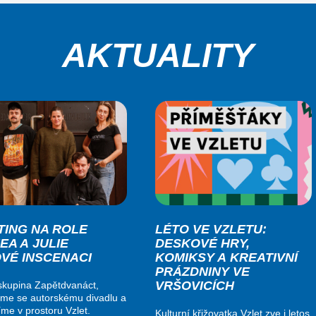
AKTUALITY
TING NA ROLE
LÉTO VE VZLETU:
EA A JULIE
DESKOVÉ HRY,
OVÉ INSCENACI
KOMIKSY A KREATIVNÍ
PRÁZDNINY VE
VRŠOVICÍCH
kupina Zapětdvanáct,
me se autorskému divadlu a
me v prostoru Vzlet.
Kulturní křižovatka Vzlet zve i letos