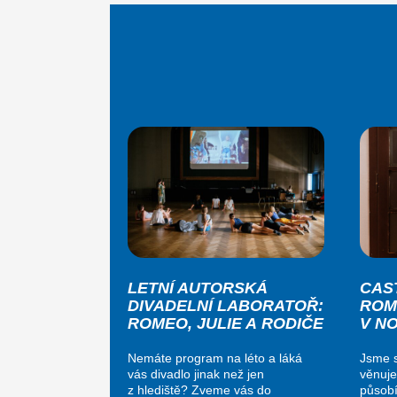
LETNÍ AUTORSKÁ
CAS
DIVADELNÍ LABORATOŘ:
ROM
ROMEO, JULIE A RODIČE
V N
Nemáte program na léto a láká
Jsme s
vás divadlo jinak než jen
věnuje
z hlediště? Zveme vás do
působí