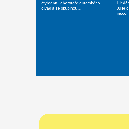
čtyřdenní laboratoře autorského
Hledá
divadla se skupinou…
Julie 
insce