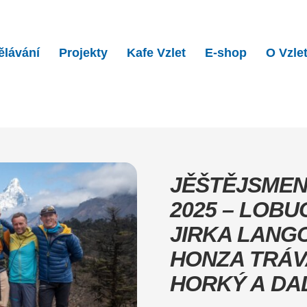
ělávání
Projekty
Kafe Vzlet
E-shop
O Vzle
ENESKONČILI | Nepál 2025…
JĚŠTĚJSMEN
2025 – LOBU
JIRKA LANG
HONZA TRÁV
HORKÝ A DA