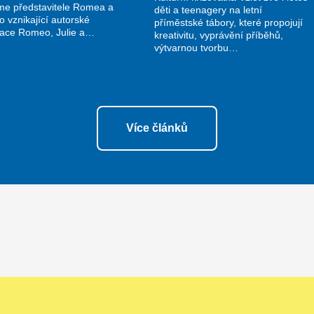
me představitele Romea a
děti a teenagery na letní
do vznikající autorské
příměstské tábory, které propojují
nace Romeo, Julie a…
kreativitu, vyprávění příběhů,
výtvarnou tvorbu…
Více článků