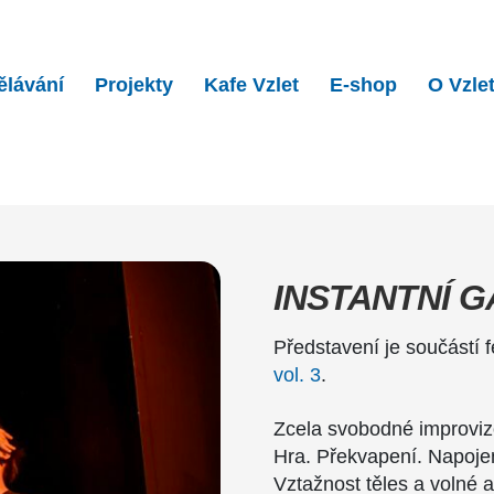
ělávání
Projekty
Kafe Vzlet
E-shop
O Vzle
 gaučink…
INSTANTNÍ 
Představení je součástí f
vol. 3
.
Zcela svobodné improviz
Hra. Překvapení. Napojen
Vztažnost těles a volné