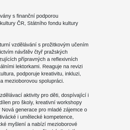
ovány s finanční podporou
 kultury ČR, Státního fondu kultury
.
lturní vzdělávání s prožitkovým učením
nictvím návštěv čtyř pražských
azujících přípravných a reflexivních
álními lektorkami. Reaguje na revizi
tura, podporuje kreativitu, inkluzi,
a mezioborovou spolupráci.
dělávací aktivity pro děti, dospívající i
dílen pro školy, kreativní workshopy
iér Nová generace pro mladé zájemce o
divácké i umělecké kompetence,
tické myšlení a nabízí mezioborové