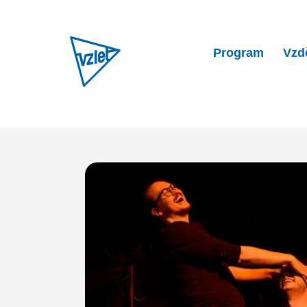
Program
Vzd
Home
Program
Instantní