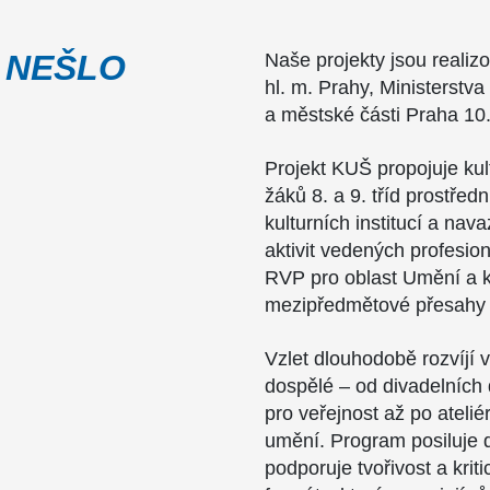
 NEŠLO
Naše projekty jsou realiz
hl. m. Prahy, Ministerstva
a městské části Praha 10
Projekt KUŠ propojuje ku
žáků 8. a 9. tříd prostřed
kulturních institucí a nav
aktivit vedených profesion
RVP pro oblast Umění a kul
mezipředmětové přesahy 
Vzlet dlouhodobě rozvíjí vz
dospělé – od divadelních 
pro veřejnost až po atel
umění. Program posiluje 
podporuje tvořivost a kri