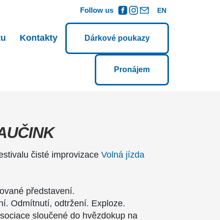
Follow us
EN
tu
Kontakty
Dárkové poukazy
Pronájem
GAUČINK
estivalu čisté improvizace
Volná jízda
ované představení.
í. Odmítnutí, odtržení. Exploze.
 asociace sloučené do hvězdokup na