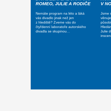
ROMEO, JULIE A RODIČE
V N
Nemáte program na léto a láká
Jsme s
vás divadlo jinak než jen
věnuje
z hlediště? Zveme vás do
působí
čtyřdenní laboratoře autorského
Hledá
divadla se skupinou…
Julie 
insce