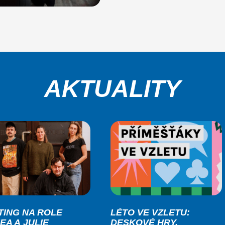
AKTUALITY
TING NA ROLE
LÉTO VE VZLETU:
EA A JULIE
DESKOVÉ HRY,