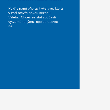
Pojď s námi připravit výstavu, která
v září otevře novou sezónu
Vzletu. Chceš se stát součástí
výtvarného týmu, spolupracovat
na…