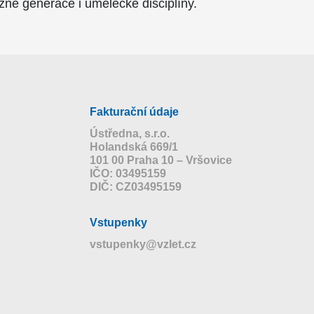
ůzné generace i umělecké disciplíny.
Fakturační údaje
Ústředna, s.r.o.
Holandská 669/1
101 00 Praha 10 – Vršovice
IČO: 03495159
DIČ: CZ03495159
Vstupenky
vstupenky@vzlet.cz