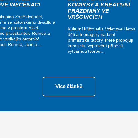
OVÉ INSCENACI
KOMIKSY A KREATIVNÍ
PRÁZDNINY VE
VRŠOVICÍCH
kupina Zapětdvanáct,
me se autorskému divadlu a
me v prostoru Vzlet.
Kulturní křižovatka Vzlet zve i letos
me představitele Romea a
děti a teenagery na letní
do vznikající autorské
příměstské tábory, které propojují
nace Romeo, Julie a…
kreativitu, vyprávění příběhů,
výtvarnou tvorbu…
Více článků