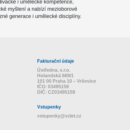
divácké i umělecké kompetence,
tické myšlení a nabízí mezioborové
ůzné generace i umělecké disciplíny.
Fakturační údaje
Ústředna, s.r.o.
Holandská 669/1
101 00 Praha 10 – Vršovice
IČO: 03495159
DIČ: CZ03495159
Vstupenky
vstupenky@vzlet.cz