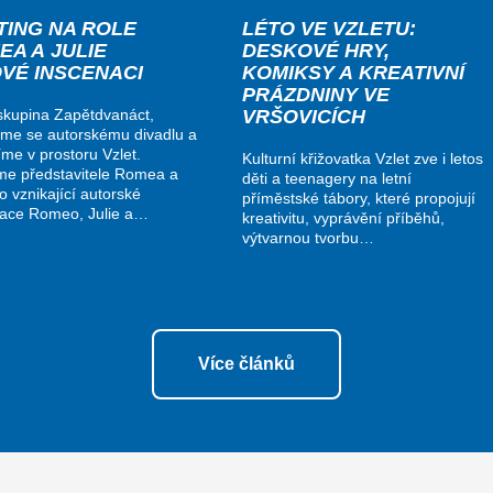
TING NA ROLE
LÉTO VE VZLETU:
EA A JULIE
DESKOVÉ HRY,
OVÉ INSCENACI
KOMIKSY A KREATIVNÍ
PRÁZDNINY VE
VRŠOVICÍCH
kupina Zapětdvanáct,
me se autorskému divadlu a
me v prostoru Vzlet.
Kulturní křižovatka Vzlet zve i letos
me představitele Romea a
děti a teenagery na letní
do vznikající autorské
příměstské tábory, které propojují
nace Romeo, Julie a…
kreativitu, vyprávění příběhů,
výtvarnou tvorbu…
Více článků