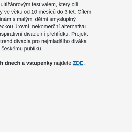
tižánrovým festivalem, který cílí
y ve věku od 10 měsíců do 3 let. Cílem
dinám s malými dětmi smysluplný
ckou úrovní, nekomerční alternativu
nspirativní divadelní přehlídku. Projekt
trend divadla pro nejmladšího diváka
é českému publiku.
ch dnech a vstupenky
najdete
ZDE
.