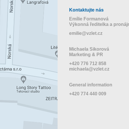
Kontaktujte nás
Emílie Formanová
Výkonná ředitelka a proná
emilie@vzlet.cz
Michaela Sikorová
Marketing & PR
+420 776 712 858
michaela@vzlet.cz
General information
+420 774 440 009