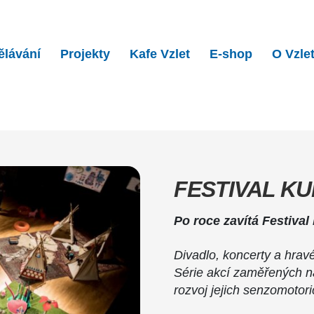
ělávání
Projekty
Kafe Vzlet
E-shop
O Vzle
KUK ve Vzletu…
FESTIVAL KU
Po roce zavítá Festival
Divadlo, koncerty a hravé
Série akcí zaměřených n
rozvoj jejich senzomoto