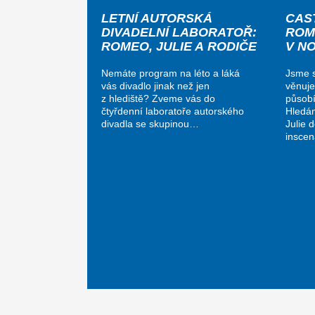
LETNÍ AUTORSKÁ
CAS
DIVADELNÍ LABORATOŘ:
ROM
ROMEO, JULIE A RODIČE
V N
Nemáte program na léto a láká
Jsme s
vás divadlo jinak než jen
věnuje
z hlediště? Zveme vás do
působí
čtyřdenní laboratoře autorského
Hledá
divadla se skupinou…
Julie 
insce