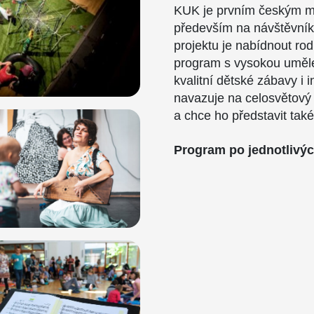
KUK je prvním českým mul
především na návštěvník
projektu je nabídnout ro
program s vysokou uměle
kvalitní dětské zábavy i i
navazuje na celosvětový 
a chce ho představit tak
Program po jednotlivý