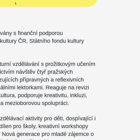
ovány s finanční podporou
 kultury ČR, Státního fondu kultury
.
lturní vzdělávání s prožitkovým učením
nictvím návštěv čtyř pražských
azujících přípravných a reflexivních
álními lektorkami. Reaguje na revizi
tura, podporuje kreativitu, inkluzi,
a mezioborovou spolupráci.
dělávací aktivity pro děti, dospívající i
dílen pro školy, kreativní workshopy
iér Nová generace pro mladé zájemce o