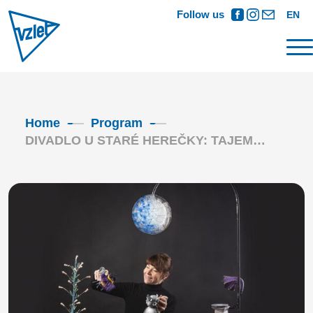
Follow us
EN
Home
Program
DIVADLO U STARÉ HEREČKY: TAJEM…