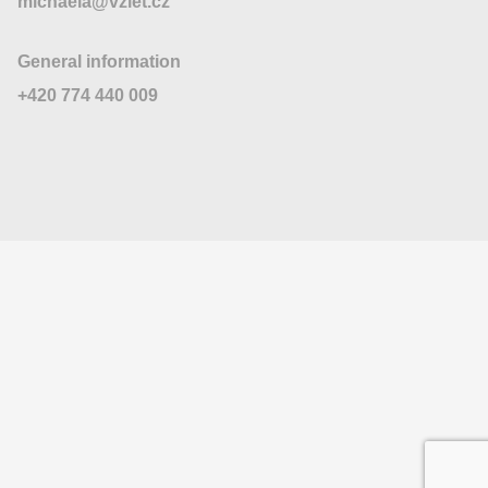
michaela@vzlet.cz
General information
+420 774 440 009