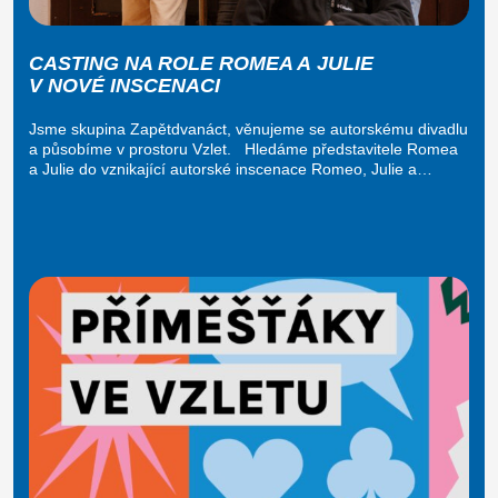
CASTING NA ROLE ROMEA A JULIE
V NOVÉ INSCENACI
Jsme skupina Zapětdvanáct, věnujeme se autorskému divadlu
a působíme v prostoru Vzlet. Hledáme představitele Romea
a Julie do vznikající autorské inscenace Romeo, Julie a…