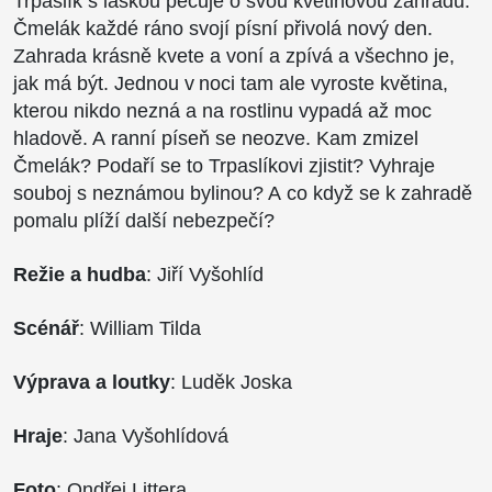
Trpaslík s láskou pečuje o svou květinovou zahradu.
Čmelák každé ráno svojí písní přivolá nový den.
Zahrada krásně kvete a voní a zpívá a všechno je,
jak má být. Jednou v noci tam ale vyroste květina,
kterou nikdo nezná a na rostlinu vypadá až moc
hladově. A ranní píseň se neozve. Kam zmizel
Čmelák? Podaří se to Trpaslíkovi zjistit? Vyhraje
souboj s neznámou bylinou? A co když se k zahradě
pomalu plíží další nebezpečí?
Režie a hudba
: Jiří Vyšohlíd
Scénář
: William Tilda
Výprava a loutky
: Luděk Joska
Hraje
: Jana Vyšohlídová
Foto
: Ondřej Littera