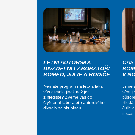
LETNÍ AUTORSKÁ
CAS
DIVADELNÍ LABORATOŘ:
ROM
ROMEO, JULIE A RODIČE
V N
Nemáte program na léto a láká
Jsme s
vás divadlo jinak než jen
věnuje
z hlediště? Zveme vás do
působí
čtyřdenní laboratoře autorského
Hledá
divadla se skupinou…
Julie 
insce