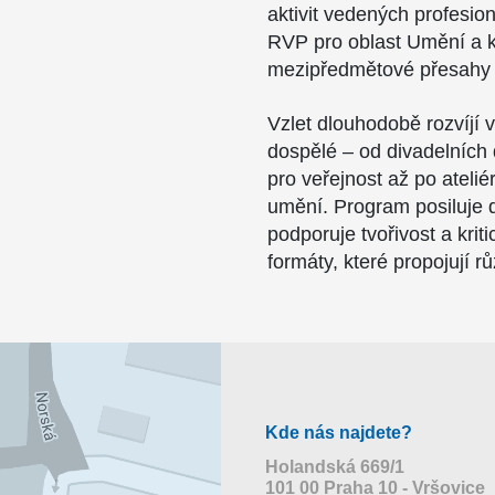
aktivit vedených profesion
RVP pro oblast Umění a kul
mezipředmětové přesahy 
Vzlet dlouhodobě rozvíjí vz
dospělé – od divadelních 
pro veřejnost až po atel
umění. Program posiluje 
podporuje tvořivost a kri
formáty, které propojují r
Kde nás najdete?
Holandská 669/1
101 00 Praha 10 - Vršovice