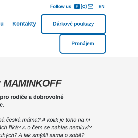
Follow us
EN
tu
Kontakty
Dárkové poukazy
Pronájem
: MAMINKOFF
pro rodiče a dobrovolné
e.
ná česká máma? A kolik je toho na ni
ch říká? A o čem se nahlas nemluví?
ruhých? A jak smýšlí sama o sobě?