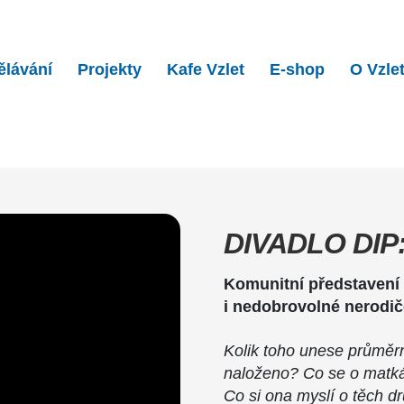
ělávání
Projekty
Kafe Vzlet
E-shop
O Vzle
DIP: MaminkOFF…
DIVADLO DIP
Komunitní představení 
i nedobrovolné nerodič
Kolik toho unese průměr
naloženo? Co se o matká
Co si ona myslí o těch d