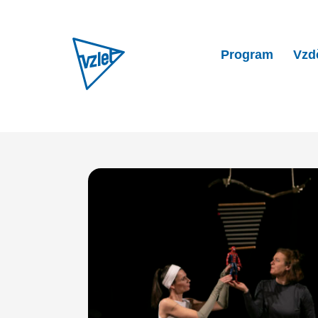
Program
Vzd
Home
Program
Divadlo 