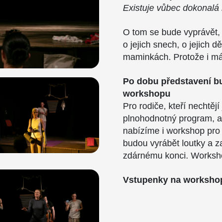
Existuje vůbec dokonalá 
O tom se bude vyprávět, z
o jejich snech, o jejich d
maminkách. Protože i m
Po dobu představení bu
workshopu
Pro rodiče, kteří nechtějí
plnohodnotný program, aby
nabízíme i workshop pro 
budou vyrábět loutky a z
zdárnému konci. Workshop
Vstupenky na workshop