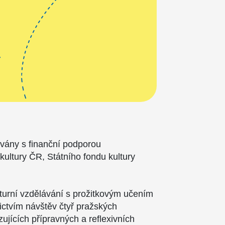
ovány s finanční podporou
 kultury ČR, Státního fondu kultury
.
lturní vzdělávání s prožitkovým učením
nictvím návštěv čtyř pražských
azujících přípravných a reflexivních