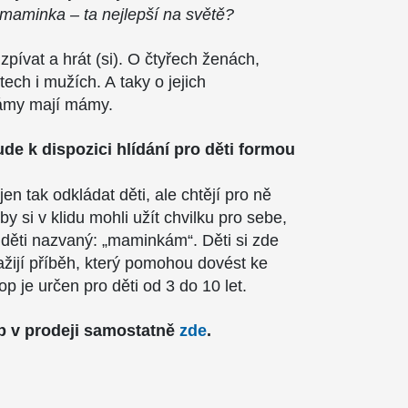
maminka – ta nejlepší na světě?
pívat a hrát (si). O čtyřech ženách,
ětech i mužích. A taky o jejich
ámy mají mámy.
de k dispozici hlídání pro děti formou
 jen tak odkládat děti, ale chtějí pro ně
 si v klidu mohli užít chvilku pro sebe,
děti nazvaný: „maminkám“. Děti si zde
ažijí příběh, který pomohou dovést ke
 je určen pro děti od 3 do 10 let.
 v prodeji samostatně
zde
.