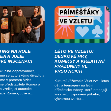
TING NA ROLE
LÉTO VE VZLETU:
EA A JULIE
DESKOVÉ HRY,
OVÉ INSCENACI
KOMIKSY A KREATIVNÍ
PRÁZDNINY VE
VRŠOVICÍCH
kupina Zapětdvanáct,
me se autorskému divadlu a
me v prostoru Vzlet.
Kulturní křižovatka Vzlet zve i letos
me představitele Romea a
děti a teenagery na letní
do vznikající autorské
příměstské tábory, které propojují
nace Romeo, Julie a…
kreativitu, vyprávění příběhů,
výtvarnou tvorbu…