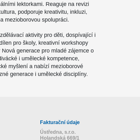
álními lektorkami. Reaguje na revizi
tura, podporuje kreativitu, inkluzi,
a mezioborovou spolupráci.
dělávací aktivity pro děti, dospívající i
dílen pro školy, kreativní workshopy
iér Nová generace pro mladé zájemce o
divácké i umělecké kompetence,
tické myšlení a nabízí mezioborové
ůzné generace i umělecké disciplíny.
Fakturační údaje
Ústředna, s.r.o.
Holandská 669/1