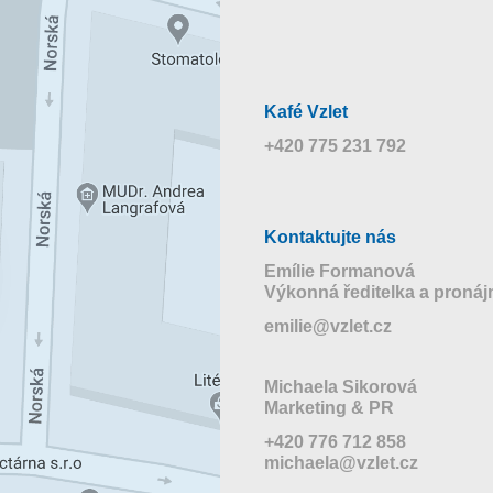
Kafé Vzlet
+420 775 231 792
Kontaktujte nás
Emílie Formanová
Výkonná ředitelka a proná
emilie@vzlet.cz
Michaela Sikorová
Marketing & PR
+420 776 712 858
michaela@vzlet.cz