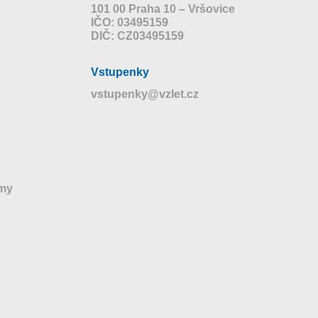
101 00 Praha 10 – Vršovice
IČO: 03495159
DIČ: CZ03495159
Vstupenky
vstupenky@vzlet.cz
jmy