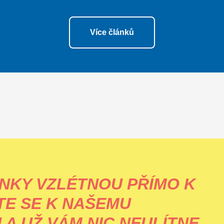
Více článků
NKY VZLÉTNOU PŘÍMO K
TE SE K NAŠEMU
A UŽ VÁM NIC NEULÍTNE.