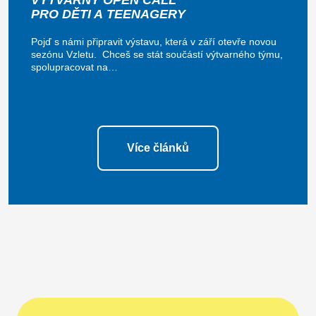
VÝTVARNÝ OPEN CALL
PRO DĚTI A TEENAGERY
Pojď s námi připravit výstavu, která v září otevře novou
sezónu Vzletu. Chceš se stát součástí výtvarného týmu,
spolupracovat na…
Více článků