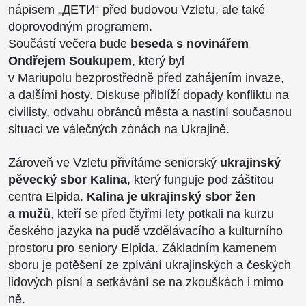
nápisem „ДЕТИ“ před budovou Vzletu, ale také
doprovodným programem.
Součástí večera bude
beseda s novinářem
Ondřejem Soukupem
, který byl
v Mariupolu bezprostředně před zahájením invaze,
a dalšími hosty. Diskuse přiblíží dopady konfliktu na
civilisty, odvahu obránců města a nastíní současnou
situaci ve válečných zónách na Ukrajině.
Zároveň ve Vzletu přivítáme seniorský
ukrajinský
pěvecký sbor Kalina
, který funguje pod záštitou
centra Elpida.
Kalina je ukrajinský sbor žen
a mužů
, kteří se před čtyřmi lety potkali na kurzu
českého jazyka na půdě vzdělávacího a kulturního
prostoru pro seniory Elpida. Základním kamenem
sboru je potěšení ze zpívání ukrajinských a českých
lidových písní a setkávání se na zkouškách i mimo
ně.