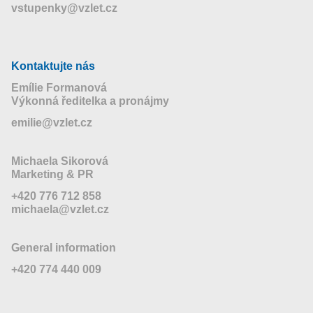
vstupenky@vzlet.cz
Kontaktujte nás
Emílie Formanová
Výkonná ředitelka a pronájmy
emilie@vzlet.cz
Michaela Sikorová
Marketing & PR
+420 776 712 858
michaela@vzlet.cz
General information
+420 774 440 009