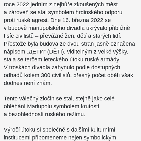
roce 2022 jedním z nejhůře zkoušených měst
a zároveň se stal symbolem hrdinského odporu
proti ruské agresi. Dne 16. března 2022 se
v budově mariupolského divadla ukrývalo přibližně
tisíc civilistů – převážně žen, dětí a starých lidí.
Přestože byla budova ze dvou stran jasně označena
nápisem „ДЕТИ“ (DĚTI), viditelným z velké výšky,
stala se terčem leteckého útoku ruské armády.
V troskách divadla zahynulo podle dostupných
odhadů kolem 300 civilistů, přesný počet obětí však
dodnes není znám.
Tento válečný zločin se stal, stejně jako celé
obléhání Mariupolu symbolem krutosti
a bezohlednosti ruského režimu.
Výročí útoku si společně s dalšími kulturními
institucemi připomeneme nejen symbolickým