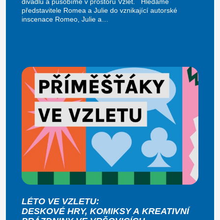
divadlu a působíme v prostoru Vzlet. Hledáme
představitele Romea a Julie do vznikající autorské
inscenace Romeo, Julie a…
LÉTO VE VZLETU:
DESKOVÉ HRY, KOMIKSY A KREATIVNÍ