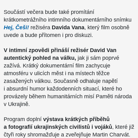
Součástí večera bude také promítání
krátkometrážního intimního dokumentárního snímku
Hej, Češi!
režiséra
Davida Vana
, který film osobně
uvede a bude přítomen i pro diskuzi.
V intimní zpovědi přináší režisér David Van
autentický pohled na válku,
jak ji sám poprvé
zažívá. Krátký dokumentární film zachycuje
atmosféru v ulicích měst i na místech těžce
zasažených válkou. Současně odhaluje napětí
i absurdní humor každodenních situací, které ho
provázely během humanitárních misí Paměti národa
v Ukrajině.
Program doplní
výstava krátkých příběhů
a fotografií ukrajinských civilistů i vojáků
, které již
čtyři roky shromažďuje a zveřejňuje Martin Charvát.