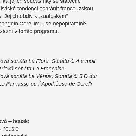
lika jejich současníky se statečně
listické tendenci ochránit francouzskou
y. Jejich obdiv k „zaalpským“
angelo Corellimu, se nepopiratelně
é zazní v tomto programu.
iová sonáta La Flore, Sonáta č. 4 e moll
Triová sonáta La Françoise
iová sonáta La Vénus, Sonáta č. 5 D dur
Le Parnasse ou l´Apothéose de Corelli
vá – housle
 housle