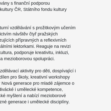
ovány s finanční podporou
 kultury ČR, Státního fondu kultury
.
lturní vzdělávání s prožitkovým učením
nictvím návštěv čtyř pražských
azujících přípravných a reflexivních
álními lektorkami. Reaguje na revizi
tura, podporuje kreativitu, inkluzi,
a mezioborovou spolupráci.
dělávací aktivity pro děti, dospívající i
dílen pro školy, kreativní workshopy
iér Nová generace pro mladé zájemce o
divácké i umělecké kompetence,
tické myšlení a nabízí mezioborové
ůzné generace i umělecké disciplíny.