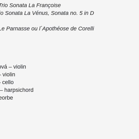
Trio Sonata La Françoise
io Sonata La Vénus, Sonata no. 5 in D
Le Parnasse ou l´Apothéose de Corelli
:
á – violin
violin
 cello
 – harpsichord
heorbe