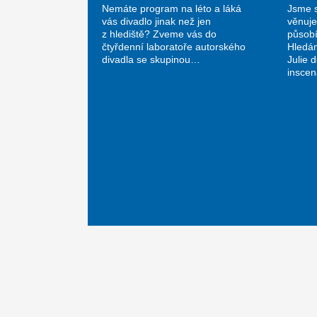
Nemáte program na léto a láká
Jsme s
vás divadlo jinak než jen
věnuje
z hlediště? Zveme vás do
působí
čtyřdenní laboratoře autorského
Hledá
divadla se skupinou…
Julie 
insce