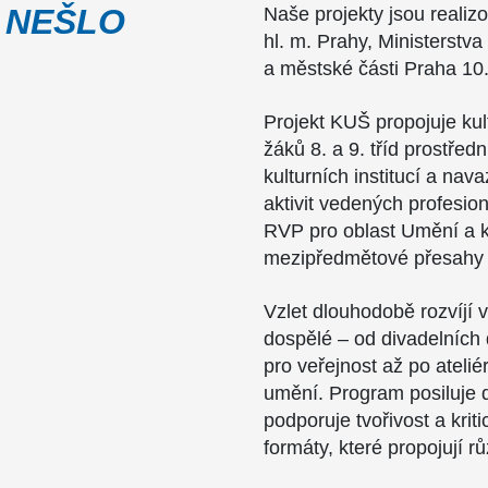
 NEŠLO
Naše projekty jsou realiz
hl. m. Prahy, Ministerstva
a městské části Praha 10
Projekt KUŠ propojuje ku
žáků 8. a 9. tříd prostřed
kulturních institucí a nav
aktivit vedených profesion
RVP pro oblast Umění a kul
mezipředmětové přesahy 
Vzlet dlouhodobě rozvíjí vz
dospělé – od divadelních 
pro veřejnost až po atel
umění. Program posiluje 
podporuje tvořivost a kri
formáty, které propojují r