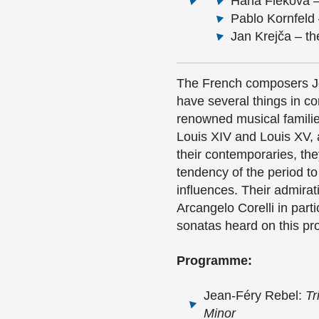
Hana Fleková –
Pablo Kornfeld
Jan Krejča – t
The French composers J
have several things in c
renowned musical families
Louis XIV and Louis XV, 
their contemporaries, they
tendency of the period to
influences. Their admirat
Arcangelo Corelli in parti
sonatas heard on this p
Programme:
Jean-Féry Rebel:
Tr
Minor