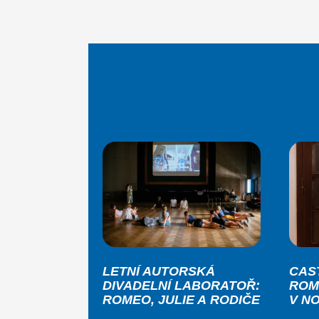
LETNÍ AUTORSKÁ
CAS
DIVADELNÍ LABORATOŘ:
ROM
ROMEO, JULIE A RODIČE
V N