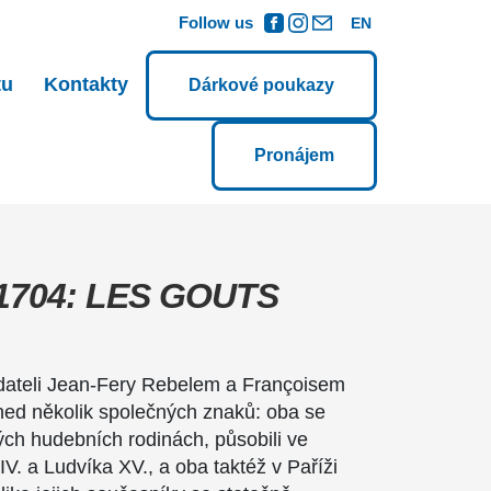
Follow us
EN
tu
Kontakty
Dárkové poukazy
Pronájem
704: LES GOUTS
dateli Jean-Fery Rebelem a Françoisem
ned několik společných znaků: oba se
ulých hudebních rodinách, působili ve
V. a Ludvíka XV., a oba taktéž v Paříži