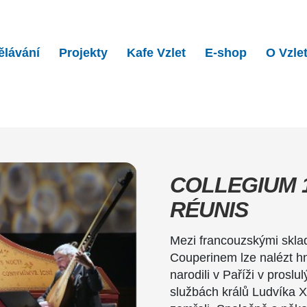
ělávání
Projekty
Kafe Vzlet
E-shop
O Vzle
 1704: Les gouts réunis…
COLLEGIUM 1
RÉUNIS
Mezi francouzskými skla
Couperinem lze nalézt h
narodili v Paříži v prosl
službách králů Ludvíka XI