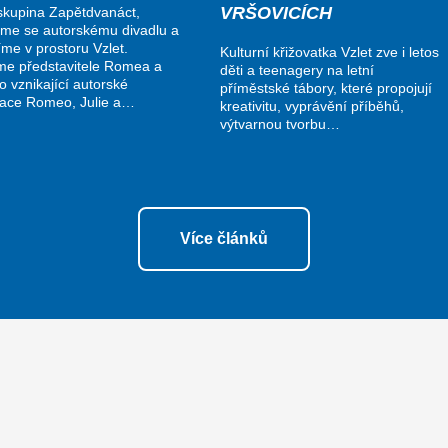
VRŠOVICÍCH
kupina Zapětdvanáct,
me se autorskému divadlu a
me v prostoru Vzlet.
Kulturní křižovatka Vzlet zve i letos
me představitele Romea a
děti a teenagery na letní
do vznikající autorské
příměstské tábory, které propojují
nace Romeo, Julie a…
kreativitu, vyprávění příběhů,
výtvarnou tvorbu…
Více článků