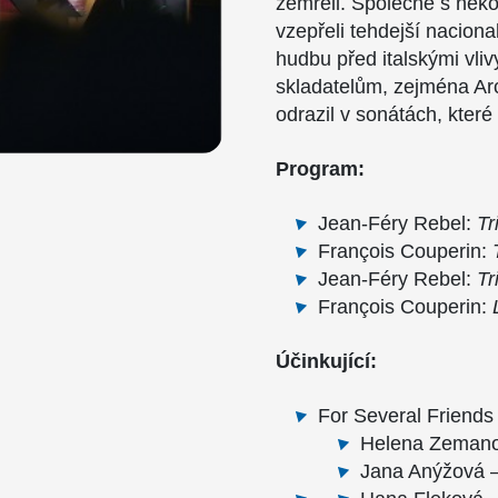
zemřeli. Společně s něko
vzepřeli tehdejší naciona
hudbu před italskými vliv
skladatelům, zejména Arc
odrazil v sonátách, kter
Program:
Jean-Féry Rebel:
Tr
François Couperin:
Jean-Féry Rebel:
Tr
François Couperin:
Účinkující:
For Several Friends
Helena Zemano
Jana Anýžová –