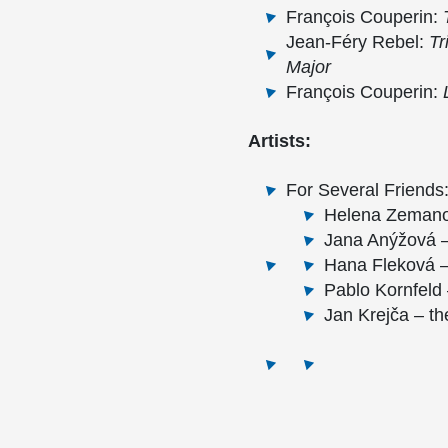
François Couperin:
Jean-Féry Rebel:
Tr
Major
François Couperin:
Artists:
For Several Friends
Helena Zemanov
Jana Anýžová – 
Hana Fleková –
Pablo Kornfeld
Jan Krejča – t