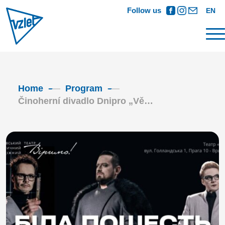
Follow us
EN
Home
Program
Činoherní divadlo Dnipro „Vě…