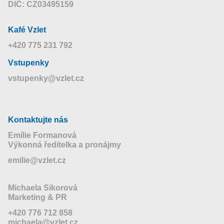
DIČ: CZ03495159
Kafé Vzlet
+420 775 231 792
Vstupenky
vstupenky@vzlet.cz
Kontaktujte nás
Emílie Formanová
Výkonná ředitelka a pronájmy
emilie@vzlet.cz
Michaela Sikorová
Marketing & PR
+420 776 712 858
michaela@vzlet.cz