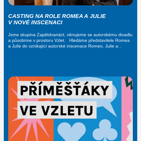
CASTING NA ROLE ROMEA A JULIE
V NOVÉ INSCENACI
Jsme skupina Zapětdvanáct, věnujeme se autorskému divadlu
a působíme v prostoru Vzlet. Hledáme představitele Romea
a Julie do vznikající autorské inscenace Romeo, Julie a…