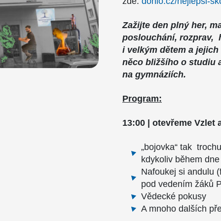
zde:
donio.cz/nejlepsi-sk
Zažijte den plný her, ma
poslouchání, rozprav,
i velkým dětem a jejich
něco bližšího o studiu 
na gymnáziích.
Program:
13:00 | otevřeme Vzlet
„bojovka“ tak trochu
kdykoliv během dne
Nafoukej si andulu (
pod vedením žáků Př
Vědecké pokusy
A mnoho dalších p