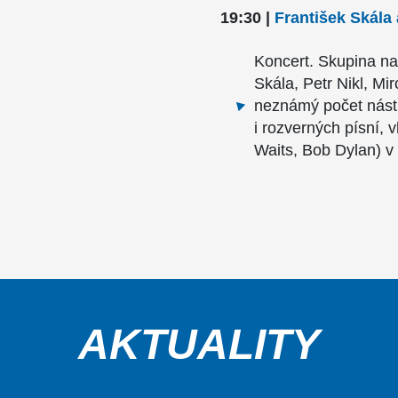
19:30 |
František Skála
Koncert. Skupina n
Skála, Petr Nikl, Mi
neznámý počet nástro
i rozverných písní, v
Waits, Bob Dylan) v
AKTUALITY