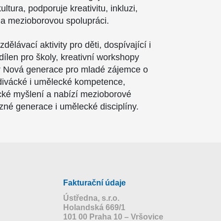
tura, podporuje kreativitu, inkluzi,
a mezioborovou spolupráci.
dělávací aktivity pro děti, dospívající i
dílen pro školy, kreativní workshopy
iér Nová generace pro mladé zájemce o
divácké i umělecké kompetence,
tické myšlení a nabízí mezioborové
ůzné generace i umělecké disciplíny.
Fakturační údaje
Ústředna, s.r.o.
Holandská 669/1
101 00 Praha 10 – Vršovice