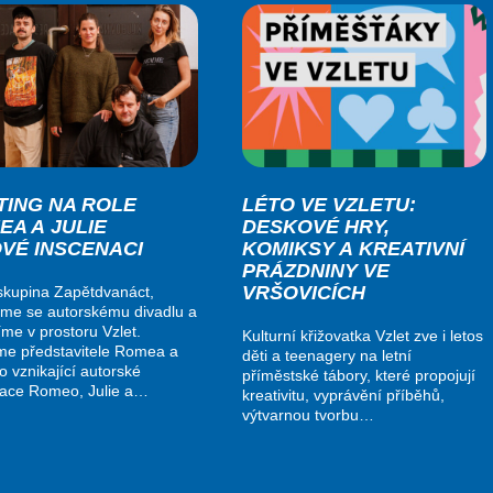
TING NA ROLE
LÉTO VE VZLETU:
EA A JULIE
DESKOVÉ HRY,
OVÉ INSCENACI
KOMIKSY A KREATIVNÍ
PRÁZDNINY VE
VRŠOVICÍCH
kupina Zapětdvanáct,
me se autorskému divadlu a
me v prostoru Vzlet.
Kulturní křižovatka Vzlet zve i letos
me představitele Romea a
děti a teenagery na letní
do vznikající autorské
příměstské tábory, které propojují
nace Romeo, Julie a…
kreativitu, vyprávění příběhů,
výtvarnou tvorbu…