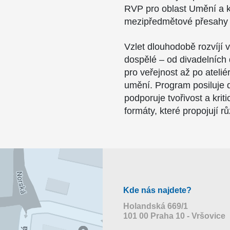
RVP pro oblast Umění a kul
mezipředmětové přesahy 
Vzlet dlouhodobě rozvíjí vz
dospělé – od divadelních 
pro veřejnost až po atel
umění. Program posiluje 
podporuje tvořivost a kri
formáty, které propojují r
Kde nás najdete?
Holandská 669/1
101 00 Praha 10 - Vršovice