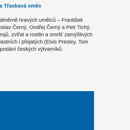
 a Třaskavá směs
adměrně hravých umělců – František
roslav Černý, Ondřej Černý a Petr Tichý,
jů, zvířat a rostlin a smršť zamýšlivých
lastních i přejatých (Elvis Presley, Tom
 podání českých výtvarníků.