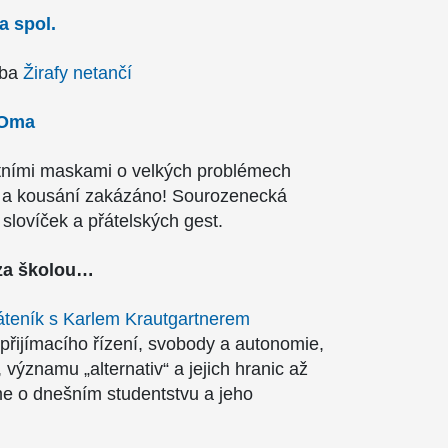
a spol.
lba
Žirafy netančí
 Oma
átními maskami o velkých problémech
í a kousání zakázáno! Sourozenecká
slovíček a přátelských gest.
 za školou…
áteník s Karlem Krautgartnerem
přijímacího řízení, svobody a autonomie,
významu „alternativ“ a jejich hranic až
íme o dnešním studentstvu a jeho