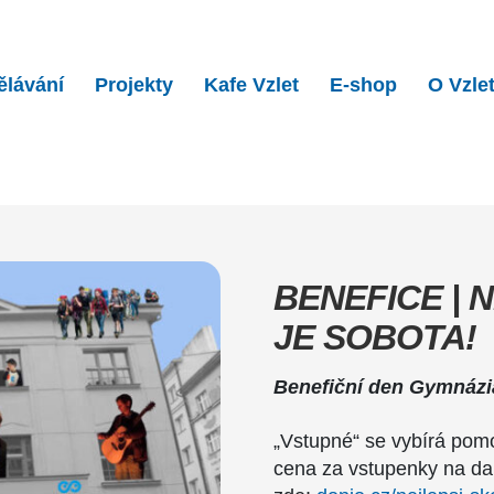
ělávání
Projekty
Kafe Vzlet
E-shop
O Vzle
 Nejlepší školní den je…
BENEFICE | 
JE SOBOTA!
Benefiční den Gymnázia
„Vstupné“ se vybírá pom
cena za vstupenky na da