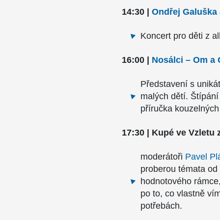
14:30 |
Ondřej Galuška 
Koncert pro děti z a
16:00 |
Nosálci – Om a
Představení s unik
malých dětí. Štípán
příručka kouzelných 
17:30 | Kupé ve Vzletu
moderátoři
Pavel Pl
proberou témata od 
hodnotového rámce, 
po to, co vlastně v
potřebách.