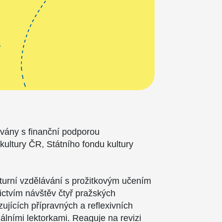
ovány s finanční podporou
 kultury ČR, Státního fondu kultury
.
lturní vzdělávání s prožitkovým učením
nictvím návštěv čtyř pražských
azujících přípravných a reflexivních
álními lektorkami. Reaguje na revizi