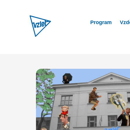
Program
Vzd
Home
Program
Benefice |