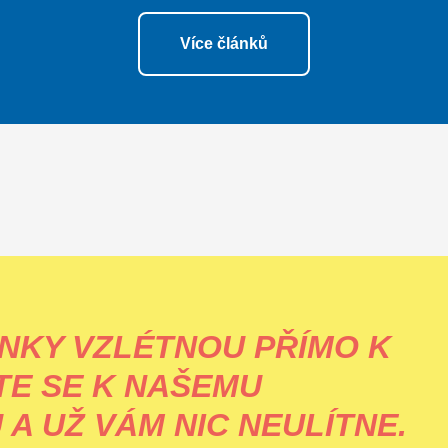
Více článků
NKY VZLÉTNOU PŘÍMO K
TE SE K NAŠEMU
A UŽ VÁM NIC NEULÍTNE.