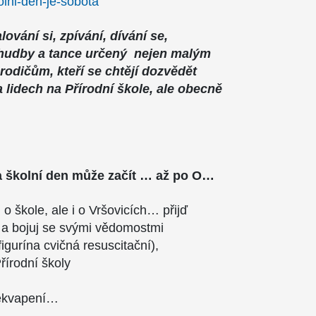
olni-den-je-sobota
lování si, zpívání, dívání se,
 hudby a tance určený nejen malým
 rodičům, kteří se chtějí dozvědět
a lidech na Přírodní škole, ale obecně
 a školní den může začít … až po O…
 o škole, ale i o Vršovicích… přijď
 a bojuj se svými vědomostmi
figurína cvičná resuscitační),
írodní školy
řekvapení…