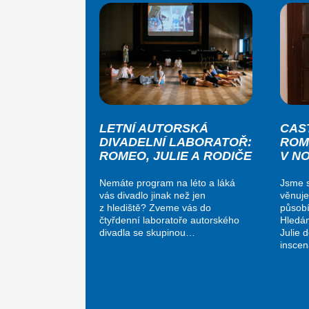
LETNÍ AUTORSKÁ
CAS
DIVADELNÍ LABORATOŘ:
ROM
ROMEO, JULIE A RODIČE
V N
Nemáte program na léto a láká
Jsme s
vás divadlo jinak než jen
věnuje
z hlediště? Zveme vás do
působí
čtyřdenní laboratoře autorského
Hledá
divadla se skupinou…
Julie 
insce