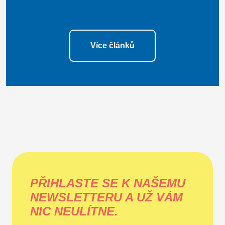
Více článků
PŘIHLASTE SE K NAŠEMU
NEWSLETTERU A UŽ VÁM
NIC NEULÍTNE.