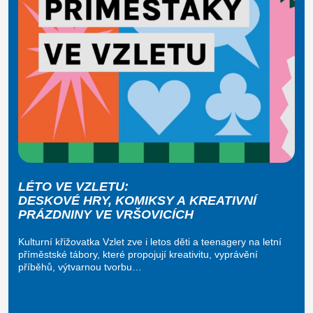
LÉTO VE VZLETU:
DESKOVÉ HRY, KOMIKSY A KREATIVNÍ
PRÁZDNINY VE VRŠOVICÍCH
Kulturní křižovatka Vzlet zve i letos děti a teenagery na letní
příměstské tábory, které propojují kreativitu, vyprávění
příběhů, výtvarnou tvorbu…