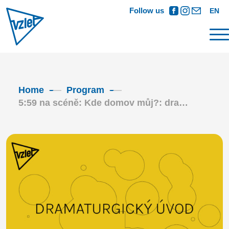
Follow us
EN
Home
Program
5:59 na scéně: Kde domov můj?: dra…